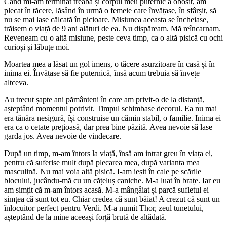
Când mi-am terminat treaba și corpul meu puternic a obosit, am
plecat în tăcere, lăsând în urmă o femeie care învățase, în sfârșit, să
nu se mai lase călcată în picioare. Misiunea aceasta se încheiase,
trăisem o viață de 9 ani alături de ea. Nu dispăream. Mă reîncarnam.
Reveneam cu o altă misiune, peste ceva timp, ca o altă pisică cu ochi
curioși și lăbuțe moi.
Moartea mea a lăsat un gol imens, o tăcere asurzitoare în casă și în
inima ei. Învățase să fie puternică, însă acum trebuia să învețe
altceva.
Au trecut șapte ani pământeni în care am privit-o de la distanță,
așteptând momentul potrivit. Timpul schimbase decorul. Ea nu mai
era tânăra nesigură, își construise un cămin stabil, o familie. Inima ei
era ca o cetate prețioasă, dar prea bine păzită. Avea nevoie să lase
garda jos. Avea nevoie de vindecare.
După un timp, m-am întors la viață, însă am intrat greu în viața ei,
pentru că suferise mult după plecarea mea, după varianta mea
masculină. Nu mai voia altă pisică. I-am ieșit în cale pe scările
blocului, jucându-mă cu un cățeluș caniche. M-a luat în brațe. Iar eu
am simțit că m-am întors acasă. M-a mângâiat și parcă sufletul ei
simțea că sunt tot eu. Chiar credea că sunt băiat! A crezut că sunt un
înlocuitor perfect pentru Verdi. M-a numit Thor, zeul tunetului,
așteptând de la mine aceeași forță brută de altădată.