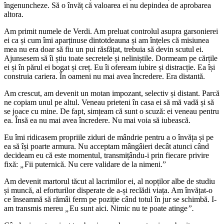
îngenuncheze. Să o învăț că valoarea ei nu depindea de aprobarea
altora.
Am primit numele de Verdi. Am preluat controlul asupra garsonierei
ei ca și cum îmi aparținuse dintotdeauna și am înțeles că misiunea
mea nu era doar să fiu un pui răsfățat, trebuia să devin scutul ei.
Ajunsesem să îi știu toate secretele și neliniștile. Dormeam pe cărțile
ei și în părul ei bogat și creț. Eu îi ofeream iubire și distracție. Ea își
construia cariera. În oameni nu mai avea încredere. Era distantă.
Am crescut, am devenit un motan impozant, selectiv și distant. Parcă
ne copiam unul pe altul. Veneau prieteni în casa ei să mă vadă și să
se joace cu mine. De fapt, simțeam că sunt o scuză: ei veneau pentru
ea. Însă ea nu mai avea încredere. Nu mai voia să iubească.
Eu îmi ridicasem propriile ziduri de mândrie pentru a o învăța și pe
ea să își poarte armura. Nu acceptam mângâieri decât atunci când
decideam eu că este momentul, transmițându-i prin fiecare privire
fixă:
„
Fii puternică. Nu cere validare de la nimeni.”
Am devenit martorul tăcut al lacrimilor ei, al nopților albe de studiu
și muncă, al eforturilor disperate de a-și reclădi viața. Am învățat-o
ce înseamnă să rămâi ferm pe poziție când totul în jur se schimbă. I-
am transmis mereu
„
Eu sunt aici. Nimic nu te poate atinge
”.