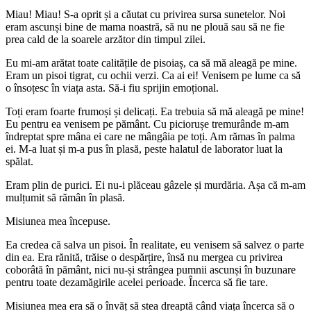
Miau! Miau! S-a oprit și a căutat cu privirea sursa sunetelor. Noi
eram ascunși bine de mama noastră, să nu ne plouă sau să ne fie
prea cald de la soarele arzător din timpul zilei.
Eu mi-am arătat toate calitățile de pisoiaș, ca să mă aleagă pe mine.
Eram un pisoi tigrat, cu ochii verzi. Ca ai ei! Venisem pe lume ca să
o însoțesc în viața asta. Să-i fiu sprijin emoțional.
Toți eram foarte frumoși și delicați. Ea trebuia să mă aleagă pe mine!
Eu pentru ea venisem pe pământ. Cu piciorușe tremurânde m-am
îndreptat spre mâna ei care ne mângâia pe toți. Am rămas în palma
ei. M-a luat și m-a pus în plasă, peste halatul de laborator luat la
spălat.
Eram plin de purici. Ei nu-i plăceau gâzele și murdăria. Așa că m-am
mulțumit să rămân în plasă.
Misiunea mea începuse.
Ea credea că salva un pisoi. În realitate, eu venisem să salvez o parte
din ea. Era rănită, trăise o despărțire, însă nu mergea cu privirea
coborâtă în pământ, nici nu-și strângea pumnii ascunși în buzunare
pentru toate dezamăgirile acelei perioade. Încerca să fie tare.
Misiunea mea era să o învăț să stea dreaptă când viața încerca să o