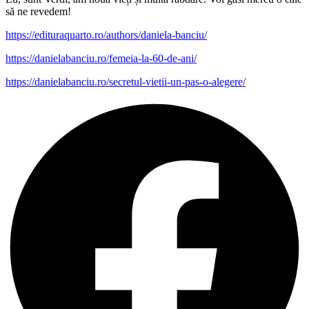
să ne revedem!
https://edituraquarto.ro/authors/daniela-banciu/
https://danielabanciu.ro/femeia-la-60-de-ani/
https://danielabanciu.ro/secretul-vietii-un-pas-o-alegere/