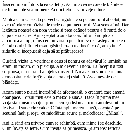
Însă eu m-am întors la ea ca fetiță. Acum avea nevoie de blândețe,
de feminitate și apropiere. Acum trebuia să învețe iubirea.
Mintea ei, încă setată pe vechea rigiditate și pe controlul absolut, nu
avea răbdare cu năzbâtiile mele de pui needucat. M-a scos afară. Dar
legătura noastră era prea veche și prea adâncă pentru a fi ruptă de o
clipă de rătăcire. Am așteptat-o sub balcon, înfruntând ploaia
amarnică a nopții. Însă eu nu voiam pe altcineva. O așteptam pe ea.
Când soțul și fiul ei m-au găsit și m-au readus în casă, am știut că
zidurile ei începuseră deja să se prăbușească.
Curând, vizita la veterinar a adus și pentru ea adevărul la lumină: nu
eram un motan, ci o pisicuță. Am devenit Thora. La început a fost
surprinsă, dar curând a înțeles misterul. Nu avea nevoie de o nouă
demonstrație de forță; viața ei era deja stabilă. Avea nevoie de
blândețe.
Acum sunt o pisică incredibil de afectuoasă, o creatură care emană
doar pace. Torsul meu este o melodie suavă. Dacă în prima mea
viață stăpâneam spațiul prin tăcere și distanță, acum am devenit un
festival al sunetelor calde. O întâmpin mereu la ușă, cocoțată pe
scaunul înalt și roșu, cu miorlăituri scurte și melodioase:
„
Miau!”.
Ani la rând am privit-o cum se schimbă, cum inima i se deschide.
Cum învață să ierte. Cum învață să primească. Și am fost fericită.