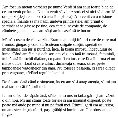
Am fost un motan vorbăreț pe nume Verdi și am știut foarte bine de
ce am venit pe lume. Nu am venit să vânez șoricei și nici să dorm 18
ore pe zi (deși recunosc că asta îmi placea). Am venit cu o misiune
specială. Înainte să mă nasc, undeva printre stele, am primit o
sarcină: să te găsesc pe tine, cea care ai nevoie de companie, de
zâmbete și de cineva care să-ți amintească să te bucuri.
Mă născusem de câteva zile. Eram mai mulți frățiori care de care mai
frumos, gingaș și colorat. Scoteam strigăte subțiri, speriați de
imensitatea din jur și purtând, încă, în blană mirosul începutului de
lume. Când am făcut și ochișori am văzut o fată frumoasă, feminină,
îmbrăcată în rochii diafane, cu pantofi cu toc, care lăsa în urma ei un
miros dulce, floral și care zilnic, dimineața și seara, sărea peste
tampoanele vagoanelor din gară. Nu folosea pasarela, ci sărea direct
prin vagoane, sfidând regulile locului.
De fiecare dată când o simțeam, încercam să-i atrag atenția, să miaun
mai tare decât frățiorii mei.
La un sfârșit de săptămână, stăteam ascuns în iarba gării și am văzut-
o din nou. Mi-am strâns toate forțele și am miaunat disperat, poate-
poate mă aude pe mine și nu pe frații mei. Ritmul gării era asurzitor,
un amestec de șuierături, pași grăbiți și lumini care îmi oboseau ochii
fragezi.