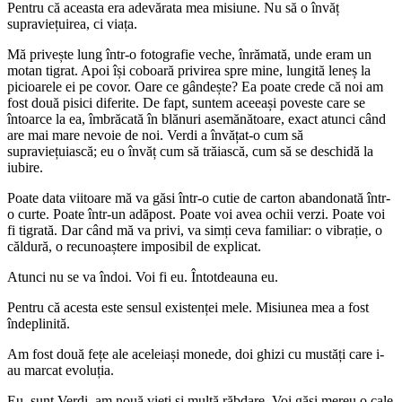
Pentru că aceasta era adevărata mea misiune. Nu să o învăț
supraviețuirea, ci viața.
Mă privește lung într-o fotografie veche, înrămată, unde eram un
motan tigrat. Apoi își coboară privirea spre mine, lungită leneș la
picioarele ei pe covor. Oare ce gândește? Ea poate crede că noi am
fost două pisici diferite. De fapt, suntem aceeași poveste care se
întoarce la ea, îmbrăcată în blănuri asemănătoare, exact atunci când
are mai mare nevoie de noi. Verdi a învățat-o cum să
supraviețuiască; eu o învăț cum să trăiască, cum să se deschidă la
iubire.
Poate data viitoare mă va găsi într-o cutie de carton abandonată într-
o curte. Poate într-un adăpost. Poate voi avea ochii verzi. Poate voi
fi tigrată. Dar când mă va privi, va simți ceva familiar: o vibrație, o
căldură, o recunoaștere imposibil de explicat.
Atunci nu se va îndoi. Voi fi eu. Întotdeauna eu.
Pentru că acesta este sensul existenței mele. Misiunea mea a fost
îndeplinită.
Am fost două fețe ale aceleiași monede, doi ghizi cu mustăți care i-
au marcat evoluția.
Eu, sunt Verdi, am nouă vieți și multă răbdare. Voi găsi mereu o cale