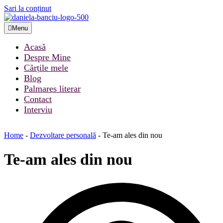
Sari la conținut
Menu
Acasă
Despre Mine
Cărțile mele
Blog
Palmares literar
Contact
Interviu
Home
-
Dezvoltare personală
-
Te-am ales din nou
Te-am ales din nou