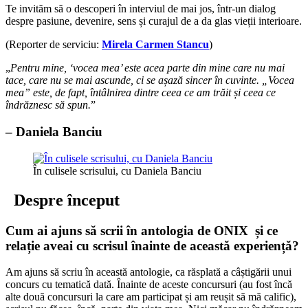
Te invităm să o descoperi în interviul de mai jos, într-un dialog
despre pasiune, devenire, sens și curajul de a da glas vieții interioare.
(Reporter de serviciu:
Mirela Carmen Stancu
)
„
Pentru mine, ‘vocea mea’ este acea parte din mine care nu mai
tace, care nu se mai ascunde, ci se așază sincer în cuvinte. „Vocea
mea” este, de fapt, întâlnirea dintre ceea ce am trăit și ceea ce
îndrăznesc să spun.
”
– Daniela Banciu
În culisele scrisului, cu Daniela Banciu
Despre început
Cum ai ajuns să scrii în antologia de ONIX și ce
relație aveai cu scrisul înainte de această experiență?
Am ajuns să scriu în această antologie, ca răsplată a câștigării unui
concurs cu tematică dată. Înainte de aceste concursuri (au fost încă
alte două concursuri la care am participat și am reușit să mă calific),