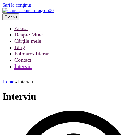
Sari la conținut
Menu
Acasă
Despre Mine
Cărțile mele
Blog
Palmares literar
Contact
Interviu
Home
-
Interviu
Interviu