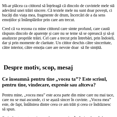
Mi-ar plăcea ca cititorul să înțeleagă că dincolo de cuvintele mele stă
adevărul unei trăiri sincere. Că textele mele nu sunt doar povești, ci
bucăți din viața mea, fragmente de drum, încercări de a da sens
emoțiilor și întâmplărilor prin care am trecut.
Cred că va rezona cu mine cititorul care simte profund, care caută
răspuns dincolo de aparențe și care nu se teme să se oprească și să-și
analizeze propriile trăiri. Cel care a trecut prin întrebări, prin îndoieli,
dar și prin momente de claritate. Un cititor deschis către sinceritate,
către interior, către emoția care are nevoie doar să fie simțită.
Despre motiv, scop, mesaj
Ce înseamnă pentru tine „vocea ta”? Este scrisul,
pentru tine, vindecare, expresie sau altceva?
Pentru mine, „vocea mea” este acea parte din mine care nu mai tace,
care nu se mai ascunde, ci se așază sincer în cuvinte. „Vocea mea”
este, de fapt, întâlnirea dintre ceea ce am trăit și ceea ce îndrăznesc
să spun.