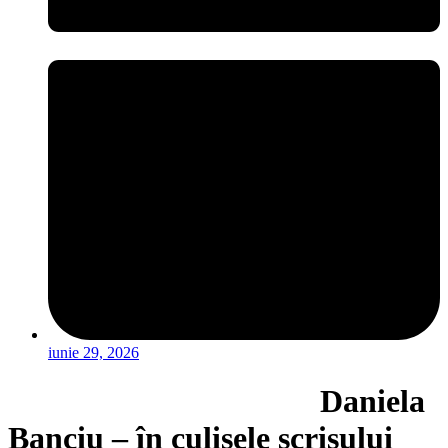
iunie 29, 2026
Daniela
Banciu – în culisele scrisului