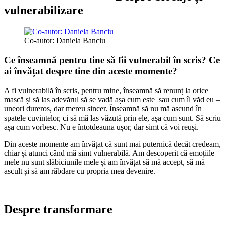
vulnerabilizare
Co-autor: Daniela Banciu
Ce înseamnă pentru tine să fii vulnerabil în scris? Ce
ai învățat despre tine din aceste momente?
A fi vulnerabilă în scris, pentru mine, înseamnă să renunț la orice
mască și să las adevărul să se vadă așa cum este sau cum îl văd eu –
uneori dureros, dar mereu sincer. Înseamnă să nu mă ascund în
spatele cuvintelor, ci să mă las văzută prin ele, așa cum sunt. Să scriu
așa cum vorbesc. Nu e întotdeauna ușor, dar simt că voi reuși.
Din aceste momente am învățat că sunt mai puternică decât credeam,
chiar și atunci când mă simt vulnerabilă. Am descoperit că emoțiile
mele nu sunt slăbiciunile mele și am învățat să mă accept, să mă
ascult și să am răbdare cu propria mea devenire.
Despre transformare