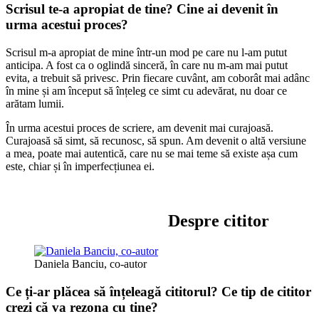
Scrisul te-a apropiat de tine? Cine ai devenit în
urma acestui proces?
Scrisul m-a apropiat de mine într-un mod pe care nu l-am putut
anticipa. A fost ca o oglindă sinceră, în care nu m-am mai putut
evita, a trebuit să privesc. Prin fiecare cuvânt, am coborât mai adânc
în mine și am început să înțeleg ce simt cu adevărat, nu doar ce
arătam lumii.
În urma acestui proces de scriere, am devenit mai curajoasă.
Curajoasă să simt, să recunosc, să spun. Am devenit o altă versiune
a mea, poate mai autentică, care nu se mai teme să existe așa cum
este, chiar și în imperfecțiunea ei.
Despre cititor
Daniela Banciu, co-autor
Ce ți-ar plăcea să înțeleagă cititorul? Ce tip de cititor
crezi că va rezona cu tine?