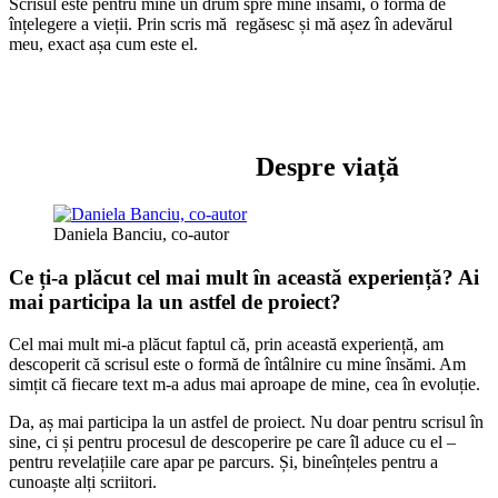
Scrisul este pentru mine un drum spre mine însămi, o formă de
înțelegere a vieții. Prin scris mă regăsesc și mă așez în adevărul
meu, exact așa cum este el.
Despre viață
Daniela Banciu, co-autor
Ce ți-a plăcut cel mai mult în această experiență? Ai
mai participa la un astfel de proiect?
Cel mai mult mi-a plăcut faptul că, prin această experiență, am
descoperit că scrisul este o formă de întâlnire cu mine însămi. Am
simțit că fiecare text m-a adus mai aproape de mine, cea în evoluție.
Da, aș mai participa la un astfel de proiect. Nu doar pentru scrisul în
sine, ci și pentru procesul de descoperire pe care îl aduce cu el –
pentru revelațiile care apar pe parcurs. Și, bineînțeles pentru a
cunoaște alți scriitori.