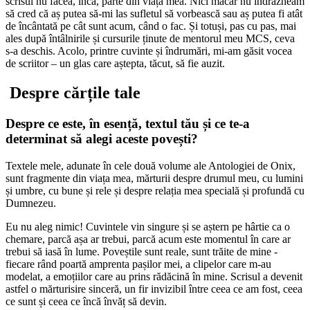
scrisul nu făcea, încă, parte din viața mea. Nici măcar nu îndrăzneam
să cred că aș putea să-mi las sufletul să vorbească sau aș putea fi atât
de încântată pe cât sunt acum, când o fac. Și totuși, pas cu pas, mai
ales după întâlnirile și cursurile ținute de mentorul meu MCS, ceva
s-a deschis. Acolo, printre cuvinte și îndrumări, mi-am găsit vocea
de scriitor – un glas care aștepta, tăcut, să fie auzit.
Despre cărțile tale
Despre ce este, în esență, textul tău și ce te-a
determinat să alegi aceste povești?
Textele mele, adunate în cele două volume ale Antologiei de Onix,
sunt fragmente din viața mea, mărturii despre drumul meu, cu lumini
și umbre, cu bune și rele și despre relația mea specială și profundă cu
Dumnezeu.
Eu nu aleg nimic! Cuvintele vin singure și se aștern pe hârtie ca o
chemare, parcă așa ar trebui, parcă acum este momentul în care ar
trebui să iasă în lume. Poveștile sunt reale, sunt trăite de mine -
fiecare rând poartă amprenta pașilor mei, a clipelor care m-au
modelat, a emoțiilor care au prins rădăcină în mine. Scrisul a devenit
astfel o mărturisire sinceră, un fir invizibil între ceea ce am fost, ceea
ce sunt și ceea ce încă învăț să devin.