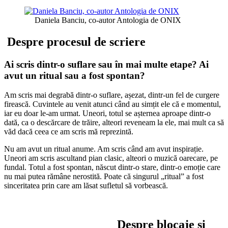
Daniela Banciu, co-autor Antologia de ONIX
Despre procesul de scriere
Ai scris dintr-o suflare sau în mai multe etape? Ai
avut un ritual sau a fost spontan?
Am scris mai degrabă dintr-o suflare, așezat, dintr-un fel de curgere
firească. Cuvintele au venit atunci când au simțit ele că e momentul,
iar eu doar le-am urmat. Uneori, totul se așternea aproape dintr-o
dată, ca o descărcare de trăire, alteori reveneam la ele, mai mult ca să
văd dacă ceea ce am scris mă reprezintă.
Nu am avut un ritual anume. Am scris când am avut inspirație.
Uneori am scris ascultand pian clasic, alteori o muzică oarecare, pe
fundal. Totul a fost spontan, născut dintr-o stare, dintr-o emoție care
nu mai putea rămâne nerostită. Poate că singurul „ritual” a fost
sinceritatea prin care am lăsat sufletul să vorbească.
Despre blocaje și