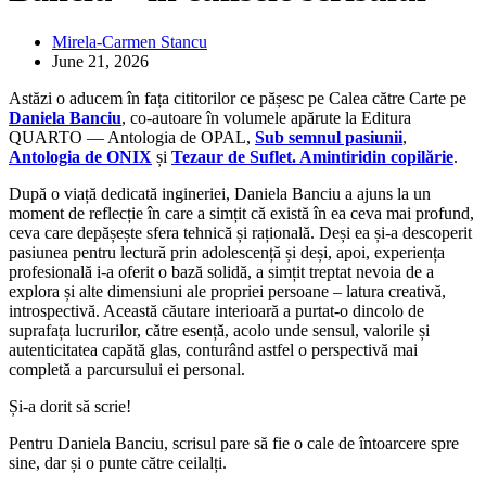
Mirela-Carmen Stancu
June 21, 2026
Astăzi o aducem în fața cititorilor ce pășesc pe Calea către Carte pe
Daniela Banciu
, co-autoare în volumele apărute la Editura
QUARTO — Antologia de OPAL,
Sub semnul pasiunii
,
Antologia de ONIX
și
Tezaur de Suflet. Amintiridin copilărie
.
După o viață dedicată ingineriei, Daniela Banciu a ajuns la un
moment de reflecție în care a simțit că există în ea ceva mai profund,
ceva care depășește sfera tehnică și rațională. Deși ea și-a descoperit
pasiunea pentru lectură prin adolescență și deși, apoi, experiența
profesională i-a oferit o bază solidă, a simțit treptat nevoia de a
explora și alte dimensiuni ale propriei persoane – latura creativă,
introspectivă. Această căutare interioară a purtat-o dincolo de
suprafața lucrurilor, către esență, acolo unde sensul, valorile și
autenticitatea capătă glas, conturând astfel o perspectivă mai
completă a parcursului ei personal.
Și-a dorit să scrie!
Pentru Daniela Banciu, scrisul pare să fie o cale de întoarcere spre
sine, dar și o punte către ceilalți.