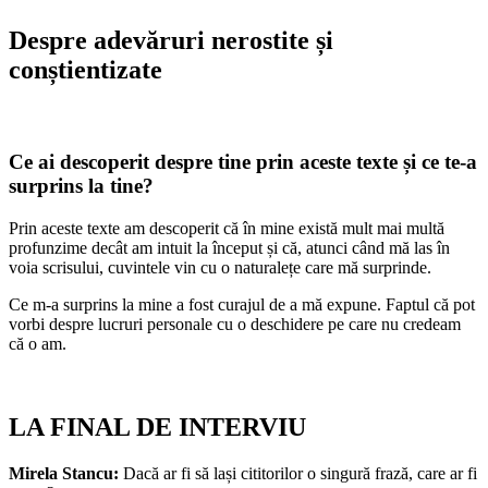
Despre adevăruri nerostite și
conștientizate
Ce ai descoperit despre tine prin aceste texte și ce te-a
surprins la tine?
Prin aceste texte am descoperit că în mine există mult mai multă
profunzime decât am intuit la început și că, atunci când mă las în
voia scrisului, cuvintele vin cu o naturalețe care mă surprinde.
Ce m-a surprins la mine a fost curajul de a mă expune. Faptul că pot
vorbi despre lucruri personale cu o deschidere pe care nu credeam
că o am.
LA FINAL DE INTERVIU
Mirela Stancu:
Dacă ar fi să lași cititorilor o singură frază, care ar fi