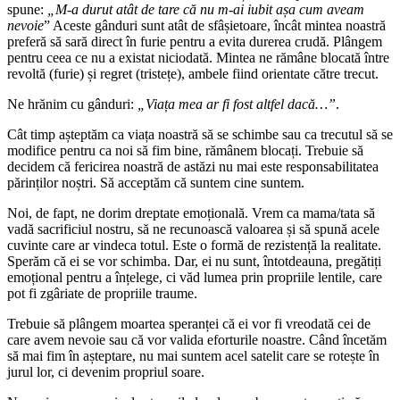
spune:
„M-a durut atât de tare că nu m-ai iubit așa cum aveam
nevoie
” Aceste gânduri sunt atât de sfâșietoare, încât mintea noastră
preferă să sară direct în furie pentru a evita durerea crudă. Plângem
pentru ceea ce nu a existat niciodată. Mintea ne rămâne blocată între
revoltă (furie) și regret (tristețe), ambele fiind orientate către trecut.
Ne hrănim cu gânduri:
„Viața mea ar fi fost altfel dacă…”
.
Cât timp așteptăm ca viața noastră să se schimbe sau ca trecutul să se
modifice pentru ca noi să fim bine, rămânem blocați. Trebuie să
decidem că fericirea noastră de astăzi nu mai este responsabilitatea
părinților noștri. Să acceptăm că suntem cine suntem.
Noi, de fapt, ne dorim dreptate emoțională. Vrem ca mama/tata să
vadă sacrificiul nostru, să ne recunoască valoarea și să spună acele
cuvinte care ar vindeca totul. Este o formă de rezistență la realitate.
Sperăm că ei se vor schimba. Dar, ei nu sunt, întotdeauna, pregătiți
emoțional pentru a înțelege, ci văd lumea prin propriile lentile, care
pot fi zgâriate de propriile traume.
Trebuie să plângem moartea speranței că ei vor fi vreodată cei de
care avem nevoie sau că vor valida eforturile noastre. Când încetăm
să mai fim în așteptare, nu mai suntem acel satelit care se rotește în
jurul lor, ci devenim propriul soare.