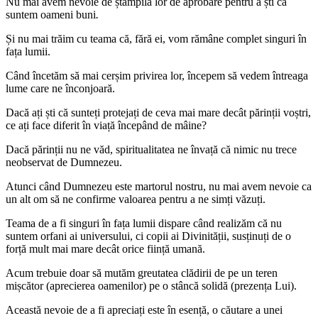
Nu mai avem nevoie de ștampila lor de aprobare pentru a ști că
suntem oameni buni
.
Și nu mai trăim cu teama că, fără ei, vom rămâne complet singuri în
fața lumii.
Când încetăm să mai cerșim privirea lor, începem să vedem întreaga
lume care ne înconjoară.
Dacă ați ști că sunteți protejați de ceva mai mare decât părinții voștri,
ce ați face diferit în viață începând de mâine?
Dacă părinții nu ne văd, spiritualitatea ne învață că nimic nu trece
neobservat de Dumnezeu.
Atunci când Dumnezeu este martorul nostru, nu mai avem nevoie ca
un alt om să ne confirme valoarea pentru a ne simți văzuți.
Teama de a fi singuri în fața lumii dispare când realizăm că nu
suntem orfani ai universului, ci copii ai Divinității, susținuți de o
forță mult mai mare decât orice ființă umană.
Acum trebuie doar să mutăm greutatea clădirii de pe un teren
mișcător (aprecierea oamenilor) pe o stâncă solidă (prezența Lui).
Această nevoie de a fi apreciați este în esență, o căutare a unei