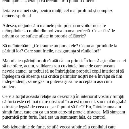
renunțăm la speranța că trecutul ar fi putut fi diferit.
Iertarea mamei este, pentru mulți, cel mai profund și complex
demers spiritual.
Adesea, ne judecăm mamele prin prisma nevoilor noastre
neîmplinite – copilul din noi vrea mama perfectă. Ce ar fi să le
privim ca pe suflete aflate în propria călătorie?
Să ne întrebăm: ,,Ce traume au purtat ele? Ce nu au primit de la
părinții lor? Care sunt fricile, nesiguranța și rănile lor?”
Majoritatea părinților oferă atât cât au primit. În loc să așteptăm ca ei
să ne ofere, acum, validarea sau cuvintele bune de care aveam
nevoie atunci, ar trebui să ne îmbrățișăm propriul copil interior și să
înțelegem că absența sau critica părinților noștri ne-a învățat să fim
independenți, să ne găsim puterea și să ne acceptăm așa cum
suntem.
Ce v-a forțat această relație să dezvoltați în interiorul vostru? Simțiți
că furia este cel mai mare obstacol în acest moment, sau mai degrabă
o tristețe legată de ceea ce „ar fi putut să fie”? Eu, întotdeauna am
simțit furie, care era ca un scut care-mi proteja tristețea. Mă simțeam
puternică prin furie. Însă era un sentiment fals, de control.
Sub izbucnirile de furie, se află vocea subțirică a copilului care