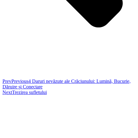
Prev
Previous
4 Daruri nevăzute ale Crăciunului: Lumină, Bucurie,
Dăruire și Conectare
Next
Trezirea sufletului