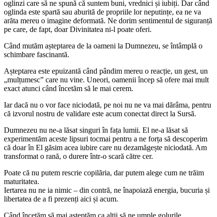
oglinzi care să ne spună că suntem buni, vrednici și iubiți. Dar când
oglinda este spartă sau aburită de propriile lor neputințe, ea ne va
arăta mereu o imagine deformată. Ne dorim sentimentul de siguranță
pe care, de fapt, doar Divinitatea ni-l poate oferi.
Când mutăm așteptarea de la oameni la Dumnezeu, se întâmplă o
schimbare fascinantă.
Așteptarea este epuizantă când pândim mereu o reacție, un gest, un
„mulțumesc” care nu vine. Uneori, oamenii încep să ofere mai mult
exact atunci când încetăm să le mai cerem.
Iar dacă nu o vor face niciodată, pe noi nu ne va mai dărâma, pentru
că izvorul nostru de validare este acum conectat direct la Sursă.
Dumnezeu nu ne-a lăsat singuri în fața lumii. El ne-a lăsat să
experimentăm aceste lipsuri tocmai pentru a ne forța să descoperim
că doar în El găsim acea iubire care nu dezamăgește niciodată. Am
transformat o rană, o durere într-o scară către cer.
Poate că nu putem rescrie copilăria, dar putem alege cum ne trăim
maturitatea.
Iertarea nu ne ia nimic – din contră, ne înapoiază energia, bucuria și
libertatea de a fi prezenți aici și acum.
Când încetăm să mai așteptăm ca alții să ne umple golurile,