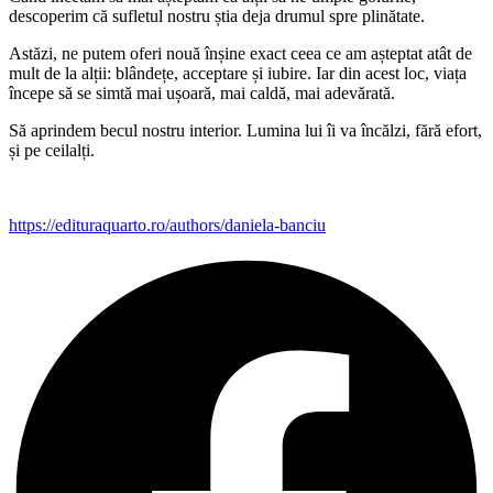
descoperim că sufletul nostru știa deja drumul spre plinătate.
Astăzi, ne putem oferi nouă înșine exact ceea ce am așteptat atât de
mult de la alții: blândețe, acceptare și iubire. Iar din acest loc, viața
începe să se simtă mai ușoară, mai caldă, mai adevărată.
Să aprindem becul nostru interior. Lumina lui îi va încălzi, fără efort,
și pe ceilalți.
https://edituraquarto.ro/authors/daniela-banciu