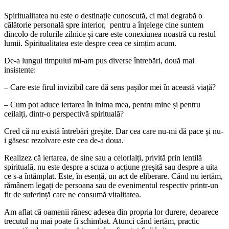
Spiritualitatea nu este o destinație cunoscută, ci mai degrabă o
călătorie personală spre interior,
pentru a înțelege cine suntem
dincolo de rolurile zilnice și care este conexiunea noastră cu restul
lumii. Spiritualitatea este despre ceea ce simțim acum.
De-a lungul timpului mi-am pus diverse întrebări, două mai
insistente:
– Care este firul invizibil care dă sens pașilor mei în această viață?
– Cum pot aduce iertarea în inima mea, pentru mine și pentru
ceilalți, dintr-o perspectivă spirituală?
Cred că nu există întrebări greșite. Dar cea care nu-mi dă pace și nu-
i găsesc rezolvare este cea de-a doua.
Realizez că iertarea, de sine sau a celorlalți, privită prin lentilă
spirituală, nu este despre a scuza o acțiune greșită sau despre a uita
ce s-a întâmplat. Este, în esență, un act de eliberare. Când nu iertăm,
rămânem legați de persoana sau de evenimentul respectiv printr-un
fir de suferință care ne consumă vitalitatea.
Am aflat că oamenii rănesc adesea din propria lor durere, deoarece
trecutul nu mai poate fi schimbat. Atunci când iertăm, practic